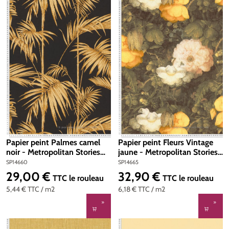
Papier peint Palmes camel
Papier peint Fleurs Vintage
noir - Metropolitan Stories
jaune - Metropolitan Stories
d'AS Création | Réf. SP14660
d'AS Création | Réf. SP14665
SP14660
SP14665
29,00 €
32,90 €
Prix régulier :
Prix régulier :
TTC
le rouleau
TTC
le rouleau
5,44 €
TTC
/ m2
6,18 €
TTC
/ m2