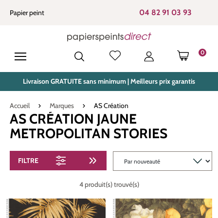
tenu principal
04 82 91 03 93
Papier peint
0
LE PANIE
Livraison GRATUITE sans minimum | Meilleurs prix garantis
Accueil
Marques
AS Création
AS CRÉATION JAUNE
METROPOLITAN STORIES
FILTRE
4 produit(s) trouvé(s)