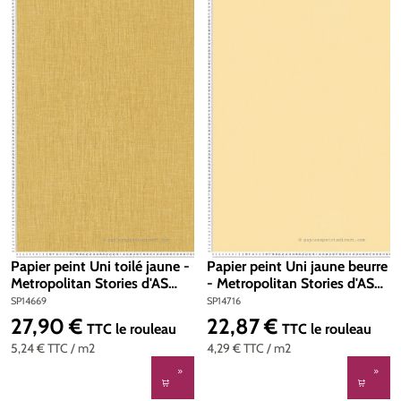
Papier peint Uni toilé jaune -
Papier peint Uni jaune beurre
Metropolitan Stories d'AS
- Metropolitan Stories d'AS
Création | Réf. SP14669
Création | Réf. SP14716
SP14669
SP14716
27,90 €
22,87 €
Prix régulier :
Prix régulier :
TTC
le rouleau
TTC
le rouleau
5,24 €
TTC
/ m2
4,29 €
TTC
/ m2