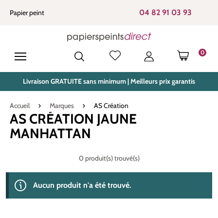
tenu principal
04 82 91 03 93
Papier peint
0
LE PANIE
Livraison GRATUITE sans minimum | Meilleurs prix garantis
Accueil
Marques
AS Création
AS CRÉATION JAUNE
MANHATTAN
0 produit(s) trouvé(s)
Aucun produit n'a été trouvé.