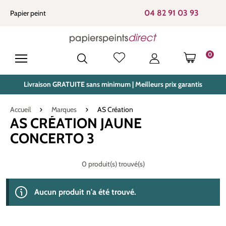
tenu principal
04 82 91 03 93
Papier peint
0
LE PANIE
Livraison GRATUITE sans minimum | Meilleurs prix garantis
Accueil
Marques
AS Création
AS CRÉATION JAUNE
CONCERTO 3
0 produit(s) trouvé(s)
Aucun produit n'a été trouvé.