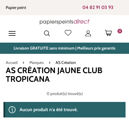
tenu principal
04 82 91 03 93
Papier peint
0
LE PANIE
Livraison GRATUITE sans minimum | Meilleurs prix garantis
Accueil
Marques
AS Création
AS CRÉATION JAUNE CLUB
TROPICANA
0 produit(s) trouvé(s)
Aucun produit n'a été trouvé.