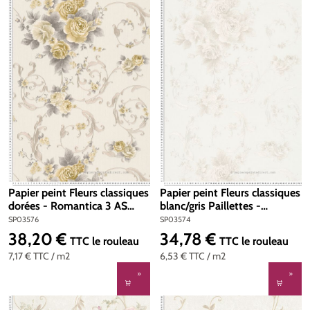
Papier peint Fleurs classiques
Papier peint Fleurs classiques
dorées - Romantica 3 AS
blanc/gris Paillettes -
Création | Réf. SP03576
Romantica 3 et Romantico
SP03576
SP03574
AS Création | Réf. SP03574
38,20 €
34,78 €
Prix régulier :
Prix régulier :
TTC
le rouleau
TTC
le rouleau
7,17 €
TTC
/ m2
6,53 €
TTC
/ m2