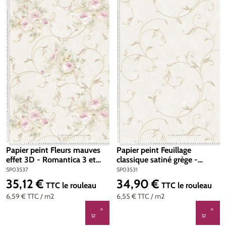
Papier peint Fleurs mauves
Papier peint Feuillage
effet 3D - Romantica 3 et
classique satiné grège -
Romantico AS Création | Réf.
Romantica 3 et Romantico
SP03537
SP03531
SP03537
AS Création | Réf. SP03531
35,12 €
34,90 €
Prix régulier :
Prix régulier :
TTC
le rouleau
TTC
le rouleau
6,59 €
TTC
/ m2
6,55 €
TTC
/ m2