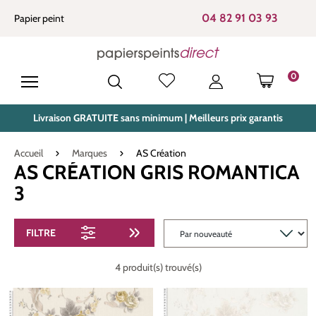
tenu principal
04 82 91 03 93
Papier peint
0
LE PANIE
Livraison GRATUITE sans minimum | Meilleurs prix garantis
Accueil
Marques
AS Création
AS CRÉATION GRIS ROMANTICA
3
FILTRE
4 produit(s) trouvé(s)