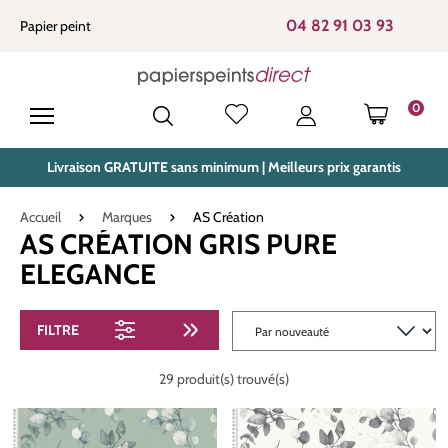
tenu principal
04 82 91 03 93
Papier peint
0
LE PANIE
Livraison GRATUITE sans minimum | Meilleurs prix garantis
Accueil
Marques
AS Création
AS CRÉATION GRIS PURE
ELEGANCE
FILTRE
29 produit(s) trouvé(s)