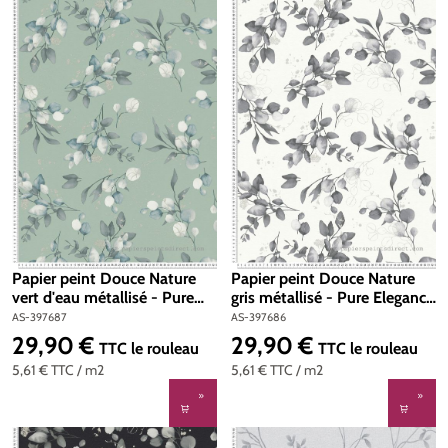
Papier peint Douce Nature
Papier peint Douce Nature
vert d'eau métallisé - Pure
gris métallisé - Pure Elegance
Elegance d'A.S. Création | Réf.
d'A.S. Création | Réf. AS-
AS-397687
AS-397686
AS-397687
397686
29,90 €
29,90 €
Prix régulier :
Prix régulier :
TTC
le rouleau
TTC
le rouleau
5,61 €
TTC
/ m2
5,61 €
TTC
/ m2