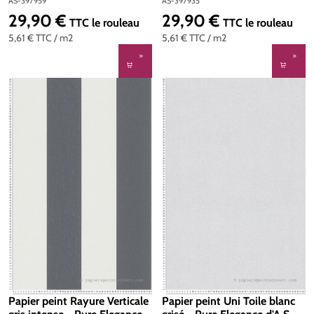
Création | Réf. AS-397959
d'A.S. Création | Réf. AS-
AS-397959
AS-397935
397935
29,90 €
29,90 €
Prix régulier :
Prix régulier :
TTC
le rouleau
TTC
le rouleau
5,61 €
TTC
/ m2
5,61 €
TTC
/ m2
Papier peint Rayure Verticale
Papier peint Uni Toile blanc