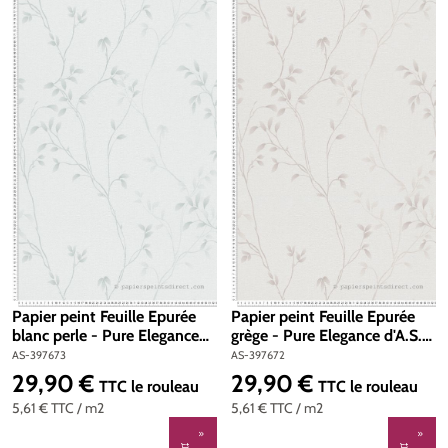
Papier peint Feuille Epurée
Papier peint Feuille Epurée
blanc perle - Pure Elegance
grège - Pure Elegance d'A.S.
d'A.S. Création | Réf. AS-
Création | Réf. AS-397672
AS-397673
AS-397672
397673
29,90 €
29,90 €
Prix régulier :
Prix régulier :
TTC
le rouleau
TTC
le rouleau
5,61 €
TTC
/ m2
5,61 €
TTC
/ m2