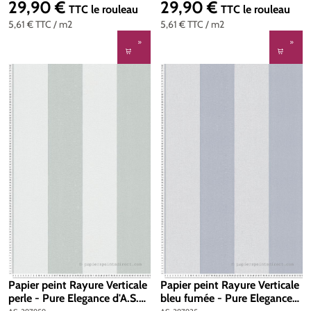
397973
29,90 €
29,90 €
Prix régulier :
Prix régulier :
TTC
le rouleau
TTC
le rouleau
5,61 €
TTC
/ m2
5,61 €
TTC
/ m2
Papier peint Rayure Verticale
Papier peint Rayure Verticale
perle - Pure Elegance d'A.S.
bleu fumée - Pure Elegance