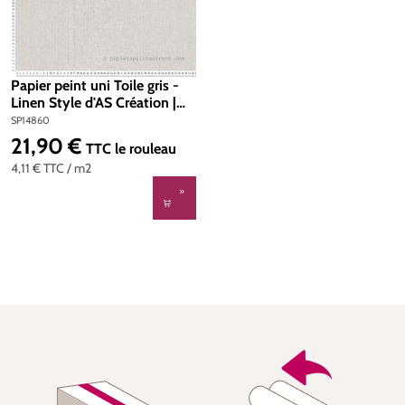
Papier peint uni Toile gris -
Linen Style d'AS Création |
Réf. SP14860
SP14860
21,90 €
Prix régulier :
TTC
le rouleau
4,11 €
TTC
/ m2