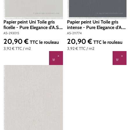
Papier peint Uni Toile gris
Papier peint Uni Toile gris
ficelle - Pure Elegance d'A.S.
intense - Pure Elegance d'A.S.
Création | Réf. AS-293015
Création | Réf. AS-211774
AS-293015
AS-211774
20,90 €
20,90 €
Prix régulier :
Prix régulier :
TTC
le rouleau
TTC
le rouleau
3,92 €
TTC
/ m2
3,92 €
TTC
/ m2