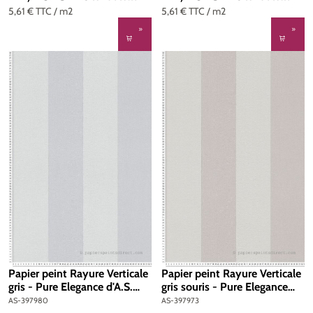
5,61 €
TTC
/ m2
5,61 €
TTC
/ m2
Papier peint Rayure Verticale
Papier peint Rayure Verticale
gris - Pure Elegance d'A.S.
gris souris - Pure Elegance
Création | Réf. AS-397980
d'A.S. Création | Réf. AS-
AS-397980
AS-397973