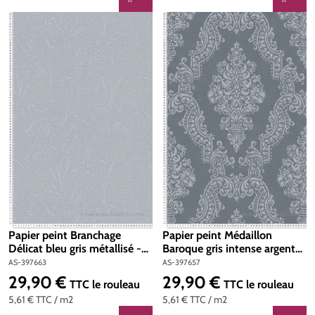
Papier peint Branchage
Papier peint Médaillon
Délicat bleu gris métallisé -
Baroque gris intense argenté
Pure Elegance d'A.S. Création
- Pure Elegance d'A.S.
AS-397663
AS-397657
| Réf. AS-397663
Création | Réf. AS-397657
29,90 €
29,90 €
Prix régulier :
Prix régulier :
TTC
le rouleau
TTC
le rouleau
5,61 €
TTC
/ m2
5,61 €
TTC
/ m2