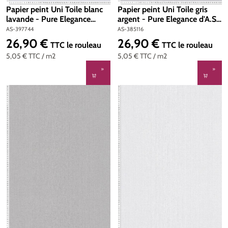
Papier peint Uni Toile blanc
Papier peint Uni Toile gris
lavande - Pure Elegance
argent - Pure Elegance d'A.S.
d'A.S. Création | Réf. AS-
Création | Réf. AS-385116
AS-397744
AS-385116
397744
26,90 €
26,90 €
Prix régulier :
Prix régulier :
TTC
le rouleau
TTC
le rouleau
5,05 €
TTC
/ m2
5,05 €
TTC
/ m2