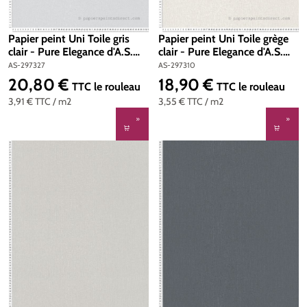
Papier peint Uni Toile gris
Papier peint Uni Toile grège
clair - Pure Elegance d'A.S.
clair - Pure Elegance d'A.S.
Création | Réf. AS-297327
Création | Réf. AS-297310
AS-297327
AS-297310
20,80 €
18,90 €
Prix régulier :
Prix régulier :
TTC
le rouleau
TTC
le rouleau
3,91 €
TTC
/ m2
3,55 €
TTC
/ m2