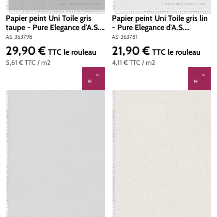
Papier peint Uni Toile gris
Papier peint Uni Toile gris lin
taupe - Pure Elegance d'A.S.
- Pure Elegance d'A.S.
Création | Réf. AS-363798
Création | Réf. AS-363781
AS-363798
AS-363781
29,90 €
21,90 €
Prix régulier :
Prix régulier :
TTC
le rouleau
TTC
le rouleau
5,61 €
TTC
/ m2
4,11 €
TTC
/ m2