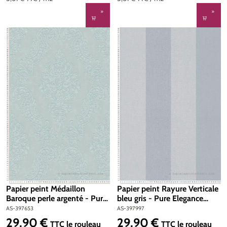
Papier peint Médaillon
Papier peint Rayure Verticale
Baroque perle argenté - Pure
bleu gris - Pure Elegance
Elegance d'A.S. Création | Réf.
d'A.S. Création | Réf. AS-
AS-397653
AS-397997
AS-397653
397997
29,90 €
29,90 €
Prix régulier :
Prix régulier :
TTC
le rouleau
TTC
le rouleau