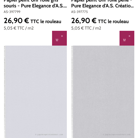
souris - Pure Elegance d'A.S.
Pure Elegance d'A.S. Création
Création | Réf. AS-397799
| Réf. AS-397775
AS-397799
AS-397775
26,90 €
26,90 €
Prix régulier :
Prix régulier :
TTC
le rouleau
TTC
le rouleau
5,05 €
TTC
/ m2
5,05 €
TTC
/ m2