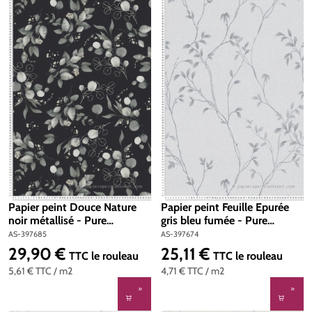
Papier peint Douce Nature
Papier peint Feuille Epurée
noir métallisé - Pure
gris bleu fumée - Pure
Elegance d'A.S. Création | Réf.
Elegance d'A.S. Création | Réf.
AS-397685
AS-397674
AS-397685
AS-397674
29,90 €
25,11 €
Prix régulier :
Prix régulier :
TTC
le rouleau
TTC
le rouleau
5,61 €
TTC
/ m2
4,71 €
TTC
/ m2