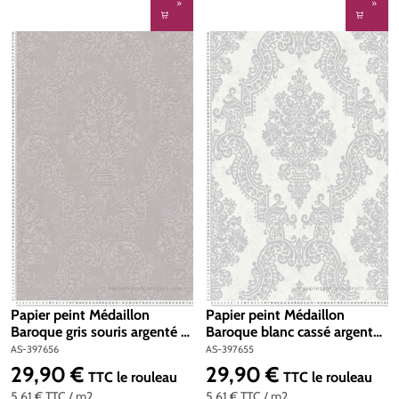
Papier peint Médaillon
Papier peint Médaillon
Baroque gris souris argenté -
Baroque blanc cassé argenté
Pure Elegance d'A.S. Création
- Pure Elegance d'A.S.
AS-397656
AS-397655
| Réf. AS-397656
Création | Réf. AS-397655
29,90 €
29,90 €
Prix régulier :
Prix régulier :
TTC
le rouleau
TTC
le rouleau
5,61 €
TTC
/ m2
5,61 €
TTC
/ m2