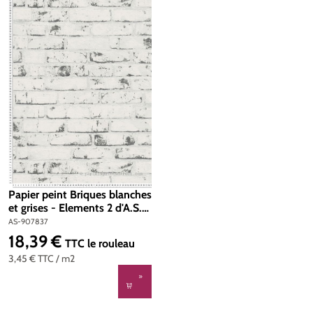
Papier peint Briques blanches
et grises - Elements 2 d'A.S.
Création | Réf. AS-907837
AS-907837
18,39 €
Prix régulier :
TTC
le rouleau
3,45 €
TTC
/ m2