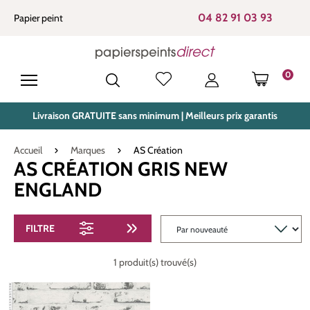
tenu principal
04 82 91 03 93
Papier peint
0
LE PANIE
Livraison GRATUITE sans minimum | Meilleurs prix garantis
Accueil
Marques
AS Création
AS CRÉATION GRIS NEW
ENGLAND
FILTRE
1 produit(s) trouvé(s)