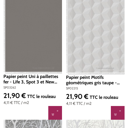
Papier peint Uni à paillettes
Papier peint Motifs
fer - Life 3, Spot 3 et New
géométriques gris taupe -
Life AS Création | Réf.
Life 3 , Life 4 et New Life AS
SP03262
SP02215
SP03262
Création | Réf. SP02215
21,90 €
21,90 €
Prix régulier :
Prix régulier :
TTC
le rouleau
TTC
le rouleau
4,11 €
TTC
/ m2
4,11 €
TTC
/ m2