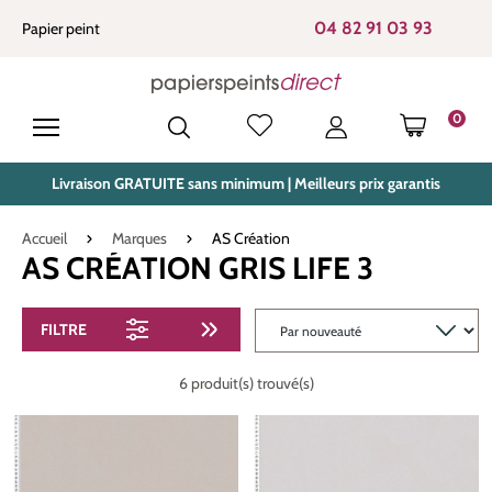
tenu principal
04 82 91 03 93
Papier peint
0
LE PANIE
Livraison GRATUITE sans minimum | Meilleurs prix garantis
Accueil
Marques
AS Création
AS CRÉATION GRIS LIFE 3
FILTRE
6 produit(s) trouvé(s)