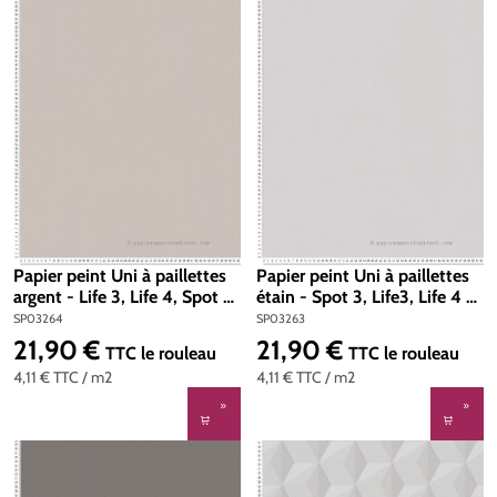
Papier peint Uni à paillettes
Papier peint Uni à paillettes
argent - Life 3, Life 4, Spot 3
étain - Spot 3, Life3, Life 4 et
et New Life AS Création | Réf.
New Life AS Création | Réf.
SP03264
SP03263
SP03264
SP03263
21,90 €
21,90 €
Prix régulier :
Prix régulier :
TTC
le rouleau
TTC
le rouleau
4,11 €
TTC
/ m2
4,11 €
TTC
/ m2