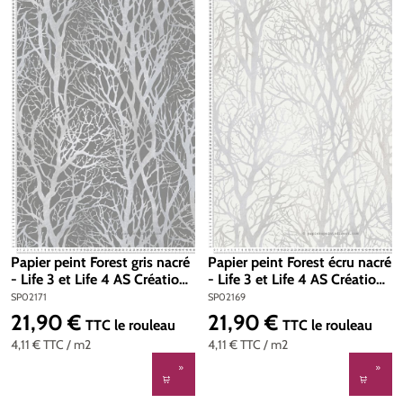
Papier peint Forest gris nacré
Papier peint Forest écru nacré
- Life 3 et Life 4 AS Création |
- Life 3 et Life 4 AS Création |
Réf. SP02171
Réf. SP02169
SP02171
SP02169
21,90 €
21,90 €
Prix régulier :
Prix régulier :
TTC
le rouleau
TTC
le rouleau
4,11 €
TTC
/ m2
4,11 €
TTC
/ m2