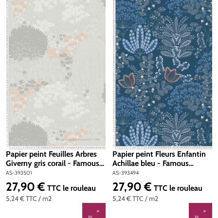
Papier peint Feuilles Arbres
Papier peint Fleurs Enfantin
Giverny gris corail - Famous
Achillae bleu - Famous
Garden d'A.S. Création | Réf.
Garden d'A.S. Création | Réf.
AS-393501
AS-393494
AS-393501
AS-393494
27,90 €
27,90 €
Prix régulier :
Prix régulier :
TTC
le rouleau
TTC
le rouleau
5,24 €
TTC
/ m2
5,24 €
TTC
/ m2