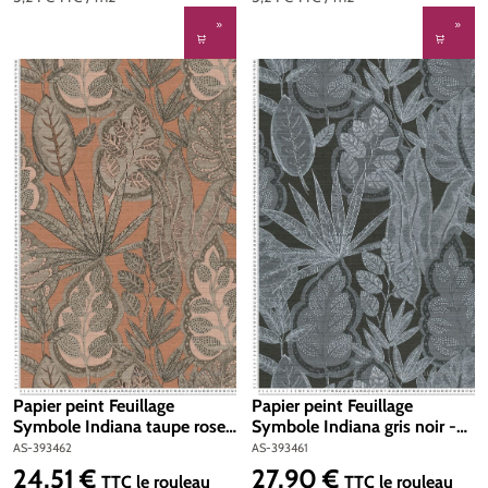
Papier peint Feuillage
Papier peint Feuillage
Symbole Indiana taupe rose
Symbole Indiana gris noir -
- Famous Garden d'A.S.
Famous Garden d'A.S.
AS-393462
AS-393461
Création | Réf. AS-393462
Création | Réf. AS-393461
24,51 €
27,90 €
Prix régulier :
Prix régulier :
TTC
le rouleau
TTC
le rouleau