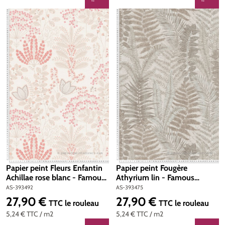
Papier peint Fleurs Enfantin
Papier peint Fougère
Achillae rose blanc - Famous
Athyrium lin - Famous
Garden d'A.S. Création | Réf.
Garden d'A.S. Création | Réf.
AS-393492
AS-393475
AS-393492
AS-393475
27,90 €
27,90 €
Prix régulier :
Prix régulier :
TTC
le rouleau
TTC
le rouleau
5,24 €
TTC
/ m2
5,24 €
TTC
/ m2