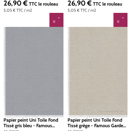
393537
393532
26,90 €
26,90 €
Prix régulier :
Prix régulier :
TTC
le rouleau
TTC
le rouleau
5,05 €
TTC
/ m2
5,05 €
TTC
/ m2
Papier peint Uni Toile Fond
Papier peint Uni Toile Fond
Tissé gris bleu - Famous
Tissé grège - Famous Garden