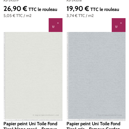
Garden d'A.S. Création | Réf.
d'A.S. Création | Réf. AS-
AS-393519
AS-393518
AS-393519
393518
26,90 €
19,90 €
Prix régulier :
Prix régulier :
TTC
le rouleau
TTC
le rouleau
5,05 €
TTC
/ m2
3,74 €
TTC
/ m2
Papier peint Uni Toile Fond
Papier peint Uni Toile Fond