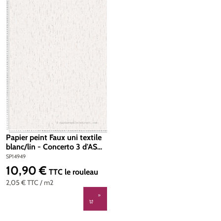
Papier peint Faux uni textile
blanc/lin - Concerto 3 d'AS
Création | Réf. SP14949
SP14949
10,90 €
Prix régulier :
TTC
le rouleau
2,05 €
TTC
/ m2