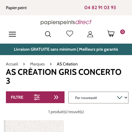
tenu principal
04 82 91 03 93
Papier peint
0
LE PANIE
Livraison GRATUITE sans minimum | Meilleurs prix garantis
Accueil
Marques
AS Création
AS CRÉATION GRIS CONCERTO
3
FILTRE
1 produit(s) trouvé(s)