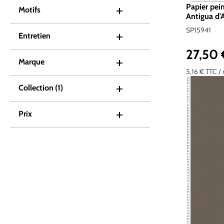
Papier pein
Motifs
Antigua d'A
SP15941
Entretien
27,50
Prix réguli
Marque
5,16 €
TTC
/
Collection
(1)
Prix