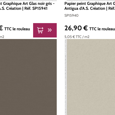
t Graphique Art Glas noir gris -
Papier peint Graphique Art G
.S. Création | Réf. SP15941
Antigua d'A.S. Création | Ré
SP15940
 €
26,90 €
er :
Prix régulier :
TTC
le rouleau
TTC
le roulea
 m2
5,05 €
TTC
/ m2