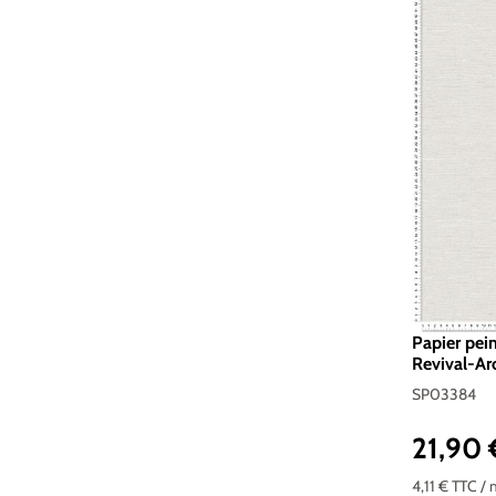
Papier pein
Revival-Ar
Réf. SP03
SP03384
21,90
Prix réguli
4,11 €
TTC
/ 