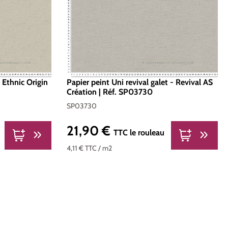
 Ethnic Origin
Papier peint Uni revival galet - Revival AS
Création | Réf. SP03730
SP03730
21,90 €
Prix régulier :
TTC
le rouleau
4,11 €
TTC
/ m2