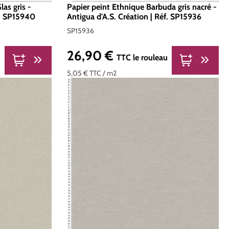
las gris -
Papier peint Ethnique Barbuda gris nacré -
f. SP15940
Antigua d'A.S. Création | Réf. SP15936
SP15936
26,90 €
Prix régulier :
u
TTC
le rouleau
5,05 €
TTC
/ m2