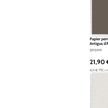
Papier pein
Antigua d'A
SP15919
21,90
Prix réguli
4,11 €
TTC
/ 