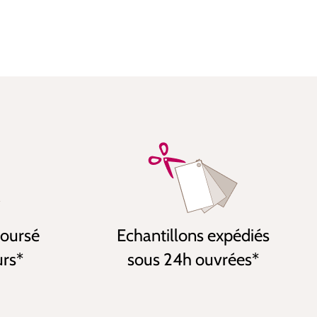
boursé
Echantillons expédiés
urs*
sous 24h ouvrées*