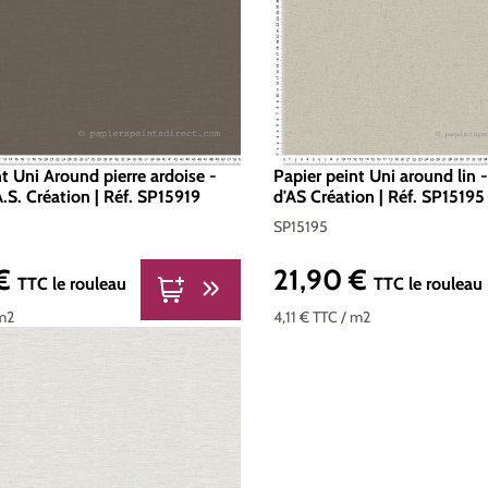
t Uni Around pierre ardoise -
Papier peint Uni around lin -
.S. Création | Réf. SP15919
d'AS Création | Réf. SP15195
SP15195
 €
21,90 €
er :
Prix régulier :
TTC
le rouleau
TTC
le rouleau
m2
4,11 €
TTC
/ m2