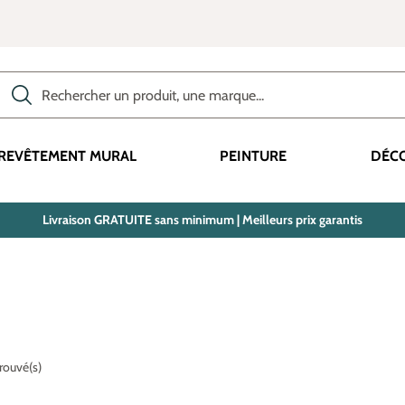
Rechercher des produits, des catégories, des termes, etc.
REVÊTEMENT MURAL
PEINTURE
DÉC
Livraison GRATUITE sans minimum | Meilleurs prix garantis
trouvé(s)