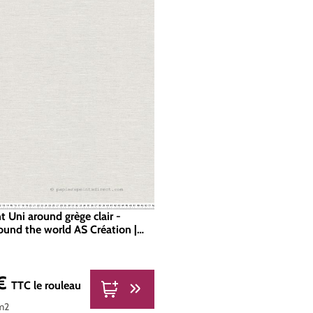
t Uni around grège clair -
ound the world AS Création |
384
 €
er :
TTC
le rouleau
m2