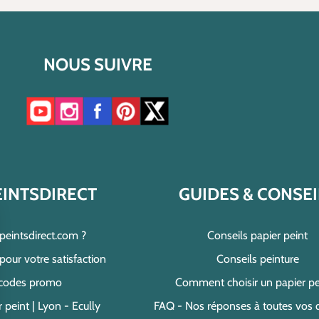
NOUS SUIVRE
Accéder à notre chaîne YouTube
Accéder à notre compte Instagram
Accéder à notre page Facebook
Accéder à notre compte Pinterest
Accéder à notre compte Twitter/X
EINTSDIRECT
GUIDES & CONSEI
speintsdirect.com ?
Conseils papier peint
ur votre satisfaction
Conseils peinture
 codes promo
Comment choisir un papier pe
 peint | Lyon - Ecully
FAQ - Nos réponses à toutes vos 