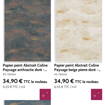
Papier peint Abstrait Coline
Papier peint Abstrait Coline
Paysage anthracite doré -
Paysage beige pierre doré -
Metropolitan Stories 4 Hot
Metropolitan Stories 4 Hot
AS-786564
AS-786563
Spots d'A.S. Création | Réf.
Spots d'A.S. Création | Réf.
34,90 €
34,90 €
Prix régulier :
Prix régulier :
TTC
le rouleau
TTC
le rouleau
AS-786564
AS-786563
6,55 €
TTC
/ m2
6,55 €
TTC
/ m2