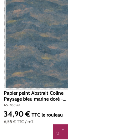
Papier peint Abstrait Coline
Paysage bleu marine doré -
Metropolitan Stories 4 Hot
AS-786561
Spots d'A.S. Création | Réf.
34,90 €
Prix régulier :
TTC
le rouleau
AS-786561
6,55 €
TTC
/ m2