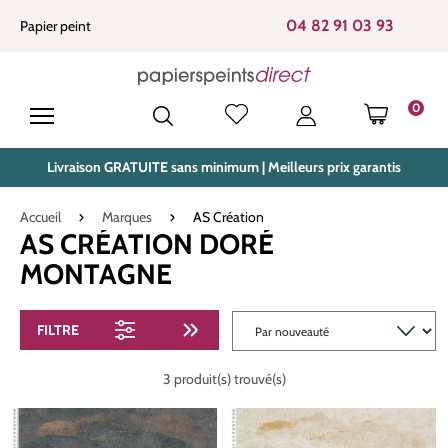
tenu principal
04 82 91 03 93
Papier peint
0
LE PANIE
Livraison GRATUITE sans minimum | Meilleurs prix garantis
Accueil
Marques
AS Création
AS CRÉATION DORÉ
MONTAGNE
FILTRE
3 produit(s) trouvé(s)