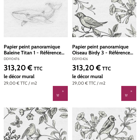
Papier peint panoramique
Papier peint panoramique
Baleine Titan 1 - Référence
Oiseau Birdy 3 - Référence
DD110476 - Intissé 200g/m2
DD110426 - Intissé 200g/m2
DD110476
DD110426
- Standard 400 x 270
- Standard 400 x 270
313,20 €
313,20 €
Prix régulier :
Prix régulier :
TTC
TTC
le décor mural
le décor mural
29,00 €
TTC
/ m2
29,00 €
TTC
/ m2