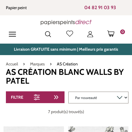
tenu principal
04 82 91 03 93
Papier peint
0
LE PANIE
Livraison GRATUITE sans minimum | Meilleurs prix garantis
Accueil
Marques
AS Création
AS CRÉATION BLANC WALLS BY
PATEL
FILTRE
7 produit(s) trouvé(s)