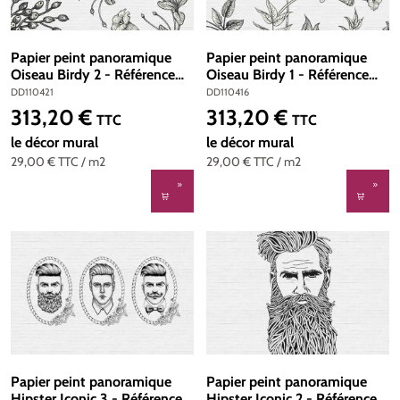
Papier peint panoramique
Papier peint panoramique
Oiseau Birdy 2 - Référence
Oiseau Birdy 1 - Référence
DD110421 - Intissé 200g/m2
DD110416 - Intissé 200g/m2
DD110421
DD110416
- Standard 400 x 270
- Standard 400 x 270
313,20 €
313,20 €
Prix régulier :
Prix régulier :
TTC
TTC
le décor mural
le décor mural
29,00 €
TTC
/ m2
29,00 €
TTC
/ m2
Papier peint panoramique
Papier peint panoramique
Hipster Iconic 3 - Référence
Hipster Iconic 2 - Référence