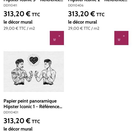
DD110411 - Intissé 200g/m2
DD110406 - Intissé
DD110411
DD110406
- Standard 400 x 270
200g/m2 - Standard 400 x
313,20 €
313,20 €
Prix régulier :
Prix régulier :
TTC
TTC
270
le décor mural
le décor mural
29,00 €
TTC
/ m2
29,00 €
TTC
/ m2
Papier peint panoramique
Hipster Iconic 1 - Référence
DD110401 - Intissé 200g/m2
DD110401
- Standard 400 x 270
313,20 €
Prix régulier :
TTC
le décor mural