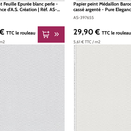
t Feuille Epurée blanc perle -
Papier peint Médaillon Baro
ce d'A.S. Création | Réf. AS-
cassé argenté - Pure Eleganc
Création | Réf. AS-397655
AS-397655
 €
29,90 €
er :
Prix régulier :
TTC
le rouleau
TTC
le roulea
 m2
5,61 €
TTC
/ m2