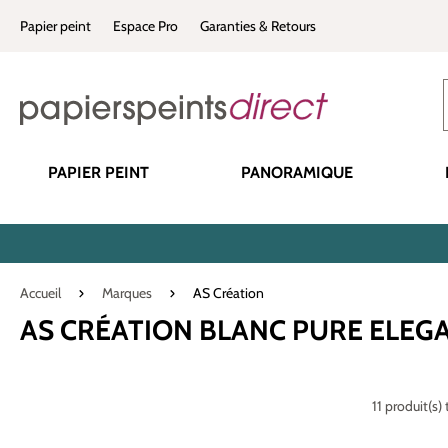
recherche
Passer à la navigation principale
Papier peint
Espace Pro
Garanties & Retours
PAPIER PEINT
PANORAMIQUE
Accueil
Marques
AS Création
AS CRÉATION BLANC PURE ELEG
11 produit(s)