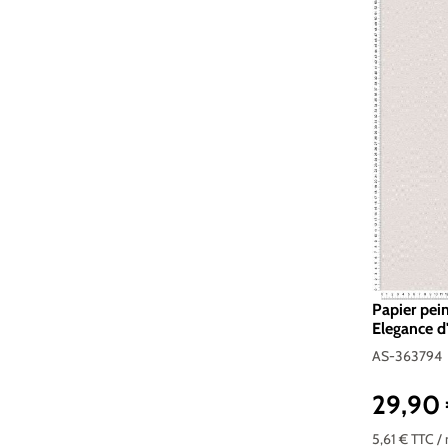
Papier pein
Elegance d
AS-363794
29,90
Prix réguli
5,61 €
TTC
/