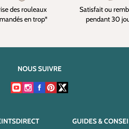
ise des rouleaux
Satisfait ou rem
andés en trop*
pendant 30 jo
NOUS SUIVRE
Accéder à notre chaîne YouTube
Accéder à notre compte Instagram
Accéder à notre page Facebook
Accéder à notre compte Pinterest
Accéder à notre compte Twitter/X
EINTSDIRECT
GUIDES & CONSEI