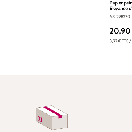
Papier pein
Elegance d
AS-298270
20,90
Prix réguli
3,92 €
TTC
/