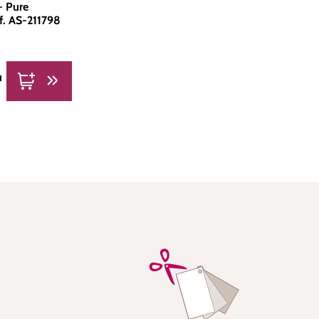
- Pure
éf. AS-211798
u