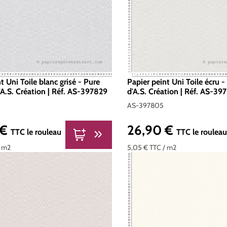
t Uni Toile blanc grisé - Pure
Papier peint Uni Toile écru 
'A.S. Création | Réf. AS-397829
d'A.S. Création | Réf. AS-3
AS-397805
 €
26,90 €
er :
Prix régulier :
TTC
le rouleau
TTC
le roulea
/ m2
5,05 €
TTC
/ m2