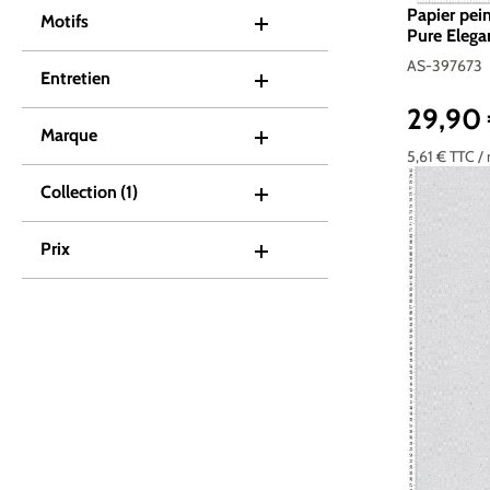
Papier pein
Motifs
Pure Elegan
397673
AS-397673
Entretien
29,90
Prix réguli
Marque
5,61 €
TTC
/
Collection
(1)
Prix