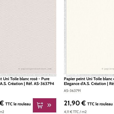
t Uni Toile blanc rosé - Pure
Papier peint Uni Toile blanc 
'A.S. Création | Réf. AS-363794
Elegance d'A.S. Création | R
AS-363791
 €
21,90 €
er :
Prix régulier :
TTC
le rouleau
TTC
le rouleau
 m2
4,11 €
TTC
/ m2