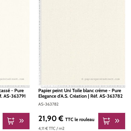
cassé - Pure
Papier peint Uni Toile blanc crème - Pure
éf. AS-363791
Elegance d'A.S. Création | Réf. AS-363782
AS-363782
21,90 €
Prix régulier :
TTC
le rouleau
4,11 €
TTC
/ m2