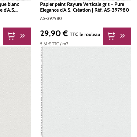
que blanc
Papier peint Rayure Verticale gris - Pure
e d'A.S.
Elegance d'A.S. Création | Réf. AS-397980
AS-397980
29,90 €
Prix régulier :
u
TTC
le rouleau
5,61 €
TTC
/ m2