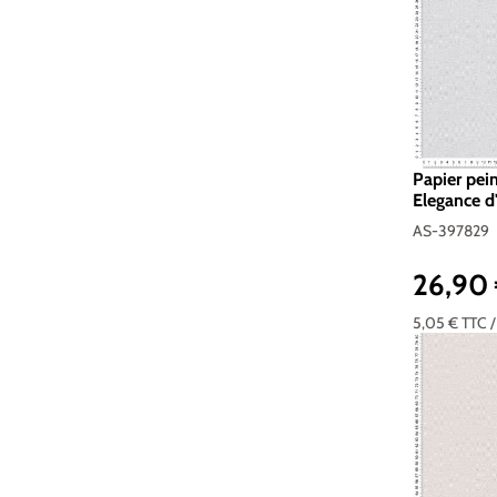
Papier pein
Elegance d
AS-397829
26,90
Prix réguli
5,05 €
TTC