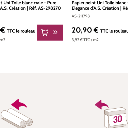
t Uni Toile blanc craie - Pure
Papier peint Uni Toile blanc 
'A.S. Création | Réf. AS-298270
Elegance d'A.S. Création | R
AS-211798
 €
20,90 €
er :
Prix régulier :
TTC
le rouleau
TTC
le roulea
 m2
3,92 €
TTC
/ m2