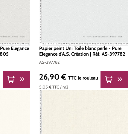
- Pure Elegance
Papier peint Uni Toile blanc perle - Pure
97805
Elegance d'A.S. Création | Réf. AS-397782
AS-397782
26,90 €
Prix régulier :
u
TTC
le rouleau
5,05 €
TTC
/ m2