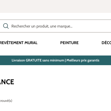
Rechercher des produits, des catégories, des termes, etc.
REVÊTEMENT MURAL
PEINTURE
DÉC
Livraison GRATUITE sans minimum | Meilleurs prix garantis
ANCE
 trouvé(s)