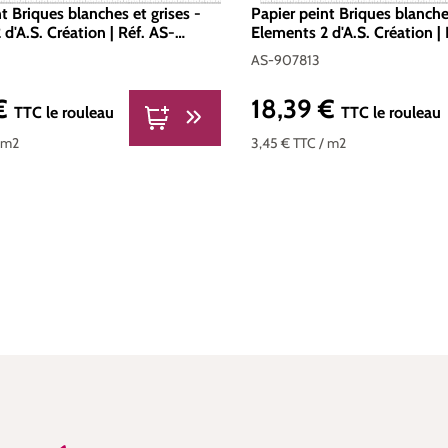
t Briques blanches et grises -
Papier peint Briques blanche
d'A.S. Création | Réf. AS-
Elements 2 d'A.S. Création |
907813
AS-907813
 €
18,39 €
er :
Prix régulier :
TTC
le rouleau
TTC
le rouleau
 m2
3,45 €
TTC
/ m2