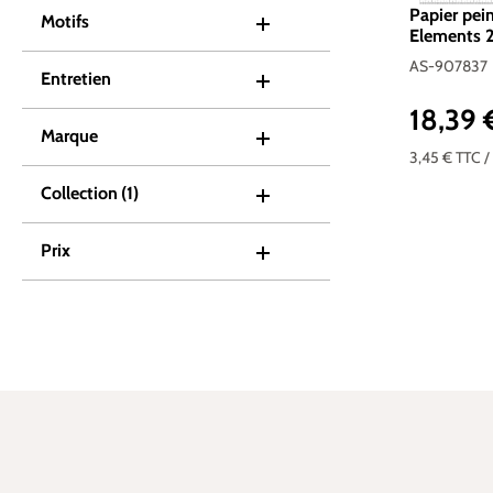
Papier pein
Motifs
Elements 2 
907837
AS-907837
Entretien
18,39
Prix réguli
Marque
3,45 €
TTC
/
Collection
(1)
Prix