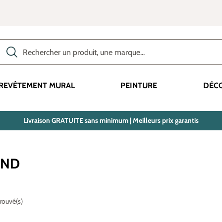
Rechercher des produits, des catégories, des termes, etc.
REVÊTEMENT MURAL
PEINTURE
DÉC
Livraison GRATUITE sans minimum | Meilleurs prix garantis
AND
trouvé(s)