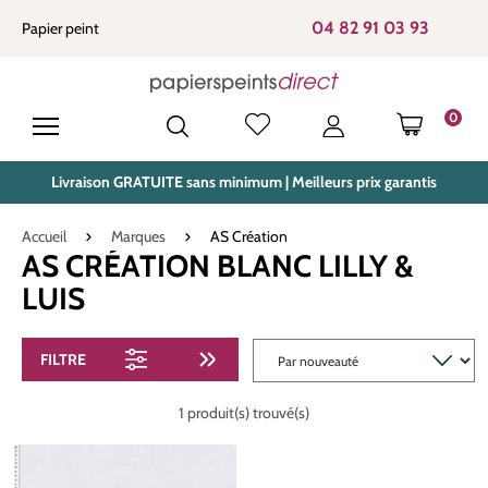
tenu principal
04 82 91 03 93
Papier peint
0
LE PANIE
Livraison GRATUITE sans minimum | Meilleurs prix garantis
Accueil
Marques
AS Création
AS CRÉATION BLANC LILLY &
LUIS
FILTRE
1 produit(s) trouvé(s)