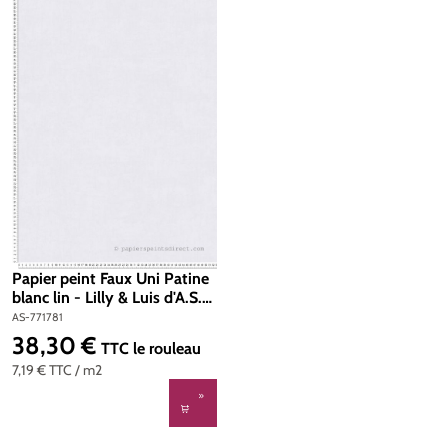
Papier peint Faux Uni Patine
blanc lin - Lilly & Luis d'A.S.
Création | Réf. AS-771781
AS-771781
38,30 €
Prix régulier :
TTC
le rouleau
7,19 €
TTC
/ m2