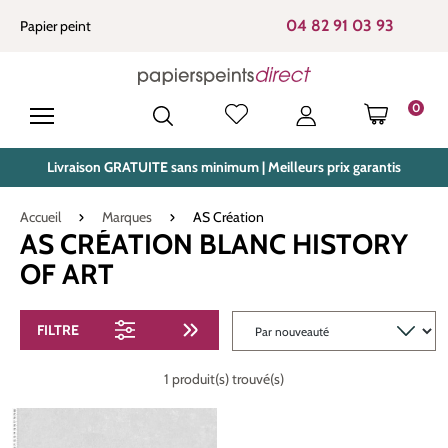
tenu principal
04 82 91 03 93
Papier peint
0
LE PANIE
Livraison GRATUITE sans minimum | Meilleurs prix garantis
Accueil
Marques
AS Création
AS CRÉATION BLANC HISTORY
OF ART
FILTRE
1 produit(s) trouvé(s)