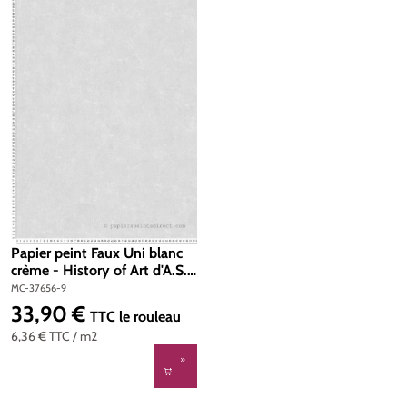
Papier peint Faux Uni blanc
crème - History of Art d'A.S.
Creation | Réf. 37656-9
MC-37656-9
33,90 €
Prix régulier :
TTC
le rouleau
6,36 €
TTC
/ m2