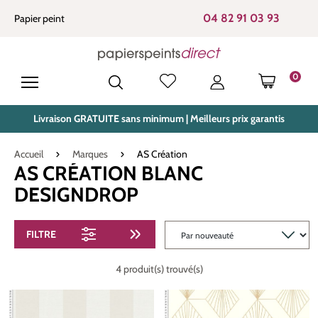
tenu principal
04 82 91 03 93
Papier peint
0
LE PANIE
Livraison GRATUITE sans minimum | Meilleurs prix garantis
Accueil
Marques
AS Création
AS CRÉATION BLANC
DESIGNDROP
FILTRE
4 produit(s) trouvé(s)