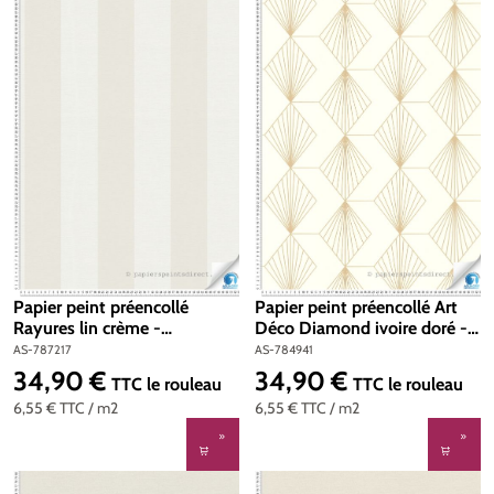
Papier peint préencollé
Papier peint préencollé Art
Rayures lin crème -
Déco Diamond ivoire doré -
Designdrop d'A.S. Création |
Designdrop d'A.S. Création |
AS-787217
AS-784941
Réf. AS-787217
Réf. AS-784941
34,90 €
34,90 €
Prix régulier :
Prix régulier :
TTC
le rouleau
TTC
le rouleau
6,55 €
TTC
/ m2
6,55 €
TTC
/ m2