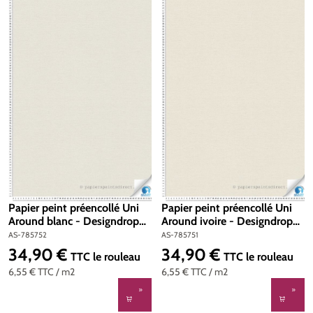
Papier peint préencollé Uni
Papier peint préencollé Uni
Around blanc - Designdrop
Around ivoire - Designdrop
d'A.S. Création | Réf. AS-
d'A.S. Création | Réf. AS-
AS-785752
AS-785751
785752
785751
34,90 €
34,90 €
Prix régulier :
Prix régulier :
TTC
le rouleau
TTC
le rouleau
6,55 €
TTC
/ m2
6,55 €
TTC
/ m2