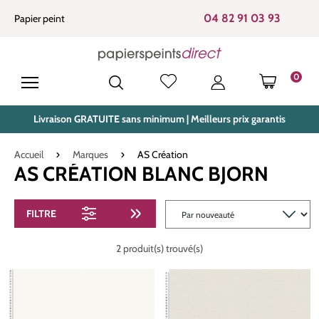
tenu principal
04 82 91 03 93
Papier peint
0
LE PANIE
Livraison GRATUITE sans minimum | Meilleurs prix garantis
Accueil
Marques
AS Création
AS CRÉATION BLANC BJORN
FILTRE
2 produit(s) trouvé(s)