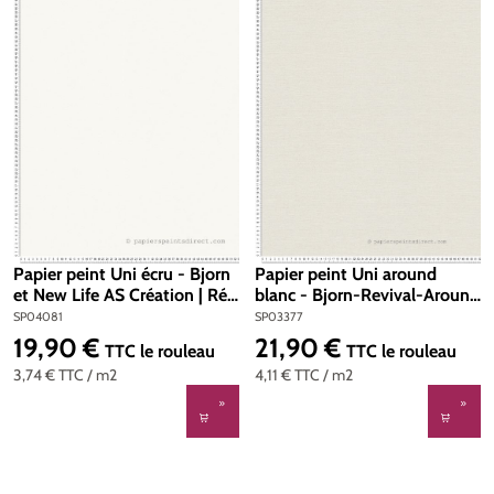
Papier peint Uni écru - Bjorn
Papier peint Uni around
et New Life AS Création | Réf.
blanc - Bjorn-Revival-Around
SP04081
the world AS Création | Réf.
SP04081
SP03377
SP03377
19,90 €
21,90 €
Prix régulier :
Prix régulier :
TTC
le rouleau
TTC
le rouleau
3,74 €
TTC
/ m2
4,11 €
TTC
/ m2