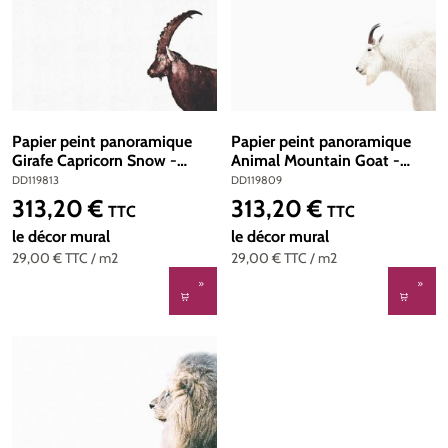
Papier peint panoramique
Papier peint panoramique
Girafe Capricorn Snow -
Animal Mountain Goat -
Référence DD119813 - Intissé
Référence DD119809 -
DD119813
DD119809
200g/m2 - Standard 400 x
Intissé 200g/m2 - Standard
313,20 €
313,20 €
Prix régulier :
Prix régulier :
TTC
TTC
270
400 x 270
le décor mural
le décor mural
29,00 €
TTC
/ m2
29,00 €
TTC
/ m2