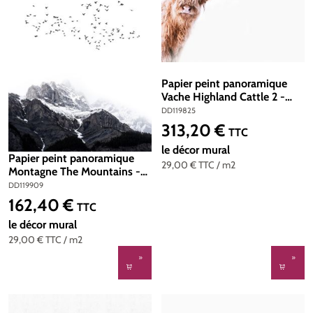
Papier peint panoramique
Vache Highland Cattle 2 -
Référence DD119825 - Intissé
DD119825
200g/m2 - Standard 400 x
313,20 €
Prix régulier :
TTC
270
le décor mural
Papier peint panoramique
29,00 €
TTC
/ m2
Montagne The Mountains -
Référence DD119909 -
DD119909
Intissé 200g/m2 - Standard
162,40 €
Prix régulier :
TTC
200 x 280
le décor mural
29,00 €
TTC
/ m2