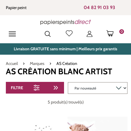
tenu principal
04 82 91 03 93
Papier peint
0
LE PANIE
Livraison GRATUITE sans minimum | Meilleurs prix garantis
Accueil
Marques
AS Création
AS CRÉATION BLANC ARTIST
FILTRE
5 produit(s) trouvé(s)