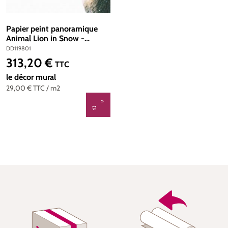
Papier peint panoramique
Animal Lion in Snow -
Référence DD119801 - Intissé
DD119801
200g/m2 - Standard 400 x
313,20 €
Prix régulier :
TTC
270
le décor mural
29,00 €
TTC
/ m2