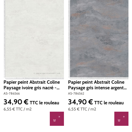
Papier peint Abstrait Coline
Papier peint Abstrait Coline
Paysage ivoire gris nacré -
Paysage gris intense argenté
Metropolitan Stories 4 Hot
- Metropolitan Stories 4 Hot
AS-786566
AS-786562
Spots d'A.S. Création | Réf.
Spots d'A.S. Création | Réf.
34,90 €
34,90 €
Prix régulier :
Prix régulier :
TTC
le rouleau
TTC
le rouleau
AS-786566
AS-786562
6,55 €
TTC
/ m2
6,55 €
TTC
/ m2